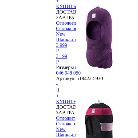
+
КУПИТЬ
ДОСТАВИМ
ЗАВТРА
Отложить
Отложено
New
Шапка-шлем Reima®, Starrie
3 999
P
3 199
P
Размеры в наличии:
046
048
050
Артикул:
518422-5930
-
+
КУПИТЬ
ДОСТАВИМ
ЗАВТРА
Отложить
Отложено
New
Шапка-шлем Reima®, Starrie