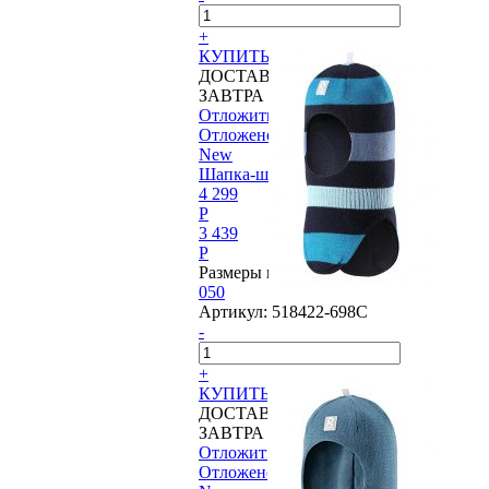
+
КУПИТЬ
ДОСТАВИМ
ЗАВТРА
Отложить
Отложено
New
Шапка-шлем Reima®, Starrie
4 299
P
3 439
P
Размеры в наличии:
050
Артикул:
518422-698C
-
+
КУПИТЬ
ДОСТАВИМ
ЗАВТРА
Отложить
Отложено