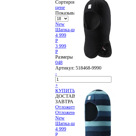
Сортировать по
цене
Показывать по:
New
Шапка-шлем Reima® Starrie
4 999
P
3 999
P
Размеры в наличии:
048
Артикул:
518468-9990
-
+
КУПИТЬ
ДОСТАВИМ
ЗАВТРА
Отложить
Отложено
New
Шапка-шлем Reima® Starrie
4 999
P