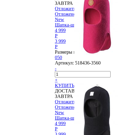
ЗАВТРА
Отложить
Отложено
New
Шапка-шлем Reima®, Kolo
4 999
P
3 999
P
Размеры в наличии:
050
Артикул:
518436-3560
-
+
КУПИТЬ
ДОСТАВИМ
ЗАВТРА
Отложить
Отложено
New
Шапка-шлем Reima®, Starrie
4 999
P
3 999