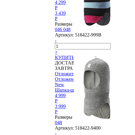
4 299
P
3 439
P
Размеры в наличии:
046
048
Артикул:
518422-999B
-
+
КУПИТЬ
ДОСТАВИМ
ЗАВТРА
Отложить
Отложено
New
Шапка-шлем Reima®, Starrie
4 999
P
3 999
P
Размеры в наличии:
048
Артикул:
518422-9400
-