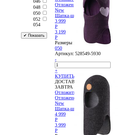
046
Отложено
048
New
050
Шапка-шлем Reima®, Puolukka
052
3 999
054
P
3 199
P
Размеры в наличии:
050
Артикул:
528549-5930
-
+
КУПИТЬ
ДОСТАВИМ
ЗАВТРА
Отложить
Отложено
New
Шапка-шлем Reima®, Kolo
4 999
P
3 999
P