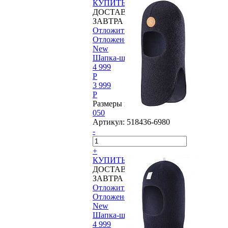
КУПИТЬ
ДОСТАВИМ
ЗАВТРА
Отложить
Отложено
New
Шапка-шлем Reima®, Kolo
4 999
P
3 999
P
Размеры в наличии:
050
Артикул:
518436-6980
-
+
КУПИТЬ
ДОСТАВИМ
ЗАВТРА
Отложить
Отложено
New
Шапка-шлем Reima®, Starrie
4 999