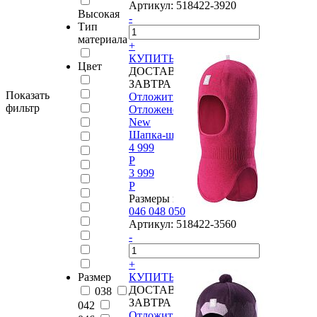
Артикул:
518422-3920
Высокая
-
Тип
материала
+
КУПИТЬ
Цвет
ДОСТАВИМ
ЗАВТРА
Показать
Отложить
фильтр
Отложено
New
Шапка-шлем Reima®, Starrie
4 999
P
3 999
P
Размеры в наличии:
046
048
050
Артикул:
518422-3560
-
+
КУПИТЬ
Размер
ДОСТАВИМ
038
ЗАВТРА
042
Отложить