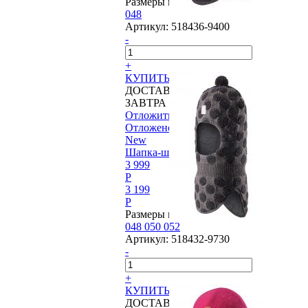
Размеры в наличии:
048
Артикул:
518436-9400
-
+
КУПИТЬ
ДОСТАВИМ
ЗАВТРА
Отложить
Отложено
New
Шапка-шлем Reima®, Salla
3 999
P
3 199
P
Размеры в наличии:
048
050
052
Артикул:
518432-9730
-
+
КУПИТЬ
ДОСТАВИМ