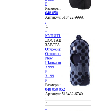
P
Размеры в наличии:
048
050
Артикул:
518422-999A
-
+
КУПИТЬ
ДОСТАВИМ
ЗАВТРА
Отложить
Отложено
New
Шапка-шлем Reima®, Salla
3 999
P
3 199
P
Размеры в наличии:
048
050
052
Артикул:
518432-6740
-
+