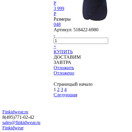
P
3 999
P
Размеры в наличии:
048
Артикул:
518422-6980
-
+
КУПИТЬ
ДОСТАВИМ
ЗАВТРА
Отложить
Отложено
Страницы
В начало
1
2
3
4
Следующая
Finkidwear.ru
8(495)771-02-42
sales@finkidwear.ru
Finkidwear