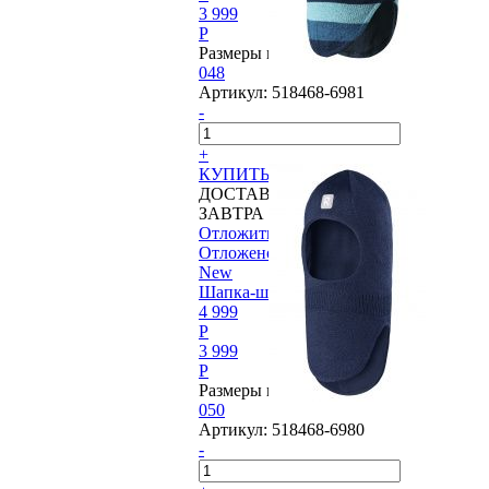
3 999
P
Размеры в наличии:
048
Артикул:
518468-6981
-
+
КУПИТЬ
ДОСТАВИМ
ЗАВТРА
Отложить
Отложено
New
Шапка-шлем Reima® Starrie
4 999
P
3 999
P
Размеры в наличии:
050
Артикул:
518468-6980
-