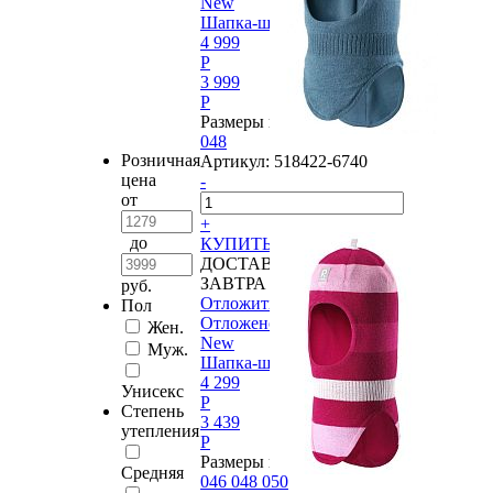
New
Шапка-шлем Reima®, Starrie
4 999
P
3 999
P
Размеры в наличии:
048
Розничная
Артикул:
518422-6740
цена
-
от
+
до
КУПИТЬ
ДОСТАВИМ
ЗАВТРА
руб.
Отложить
Пол
Отложено
Жен.
New
Муж.
Шапка-шлем Reima®, Starrie
4 299
Унисекс
P
Степень
3 439
утепления
P
Размеры в наличии:
Средняя
046
048
050