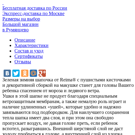
Бесплатная доставка по России
Экспресс-доставка по Москве
Размеры на выбор
Большой магазин
в Румянцево
Описание
Характеристики
Состав и уход
Сертификаты
Отзывы
Зеленая зимняя шапочка от Reima® с пушистыми кисточками
и декоративной сборкой на макушке станет для головы Вашего
ребенка спасением от мороза и ледяного ветра.
Ушки в этой шапке не продует благодаря специальным
ветрозащитным мембранам, а также немалую роль играет и
наличие удлиненных «ушей», которые удобно и надежно
завязываются под подбородком. Для наилучшего сохранения
тепла шапка имеет два слоя, и при этом она свободно
пропускает воздух, не давая голове преть, если ребенок
вспотел, разыгравшись. Внешний шерстяной слой не даст
холоду пробраться к голове, а внутренний слой из хлопка