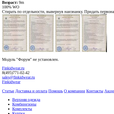
Возраст:
9m
100% WO
Стирать по отдельности, вывернув наизнанку. Придать первон
Модуль "Форум" не установлен.
Finkidwear.ru
8(495)771-02-42
sales@finkidwear.ru
Finkidwear
Статьи
Доставка и оплата
Помощь
О компании
Контакты
Акци
Верхняя одежда
Комбинезоны
Комплекты
Куртки