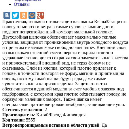
Отзывы
Практичная, теплая и стильная детская шапка Reima® защитит
голову от мороза и ветра в самые суровые зимние дни и
подарит непревзойденный комфорт маленькой головке.
Двухслойная шапочка обеспечивает максимально теплые
условия, защищая от проникновения внутрь холодного воздуха
и при этом не мешая коже свободно «дышать». Внешний слой
из высококачественной смеси шерсти и акрила отлично
удерживает тепло, долго сохраняя свои замечательные качества
и привлекательный внешний вид, не теряя форму и не
скатываясь. Слой из хлопка, который плотно прилегает к
голове, в точности повторяя ее форму, мягкий и приятный на
ощупь, поэтому такой шапке будут рады даже самые
чувствительные и капризные детки. Защита от ветра
обеспечивается в данной модели за счет удобных завязок под
подбородком, с которыми края плотно обхватывают голову, не
образуя ни малейших зазоров. Также шапка имеет
специальные противоветровые мембраны, защищающие уши.
Степень утепления
: 2
Производитель
: Китай/Бренд Финляндия
Код ткани
: 5555
Ветронепроницаемые вставки в области ушей
: Да