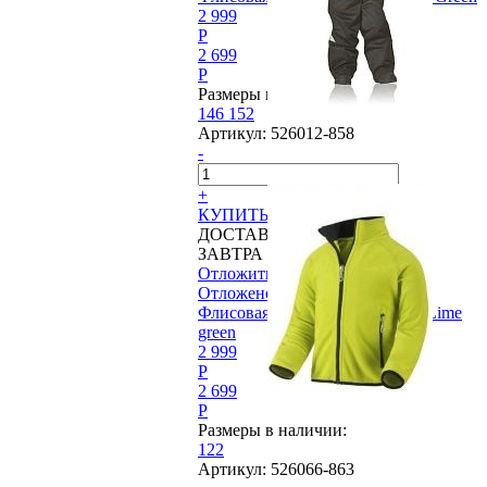
2 999
P
2 699
P
Размеры в наличии:
146
152
Артикул:
526012-858
-
+
КУПИТЬ
ДОСТАВИМ
ЗАВТРА
Отложить
Отложено
Флисовая куртка Reima®, Tief Lime
green
2 999
P
2 699
P
Размеры в наличии:
122
Артикул:
526066-863