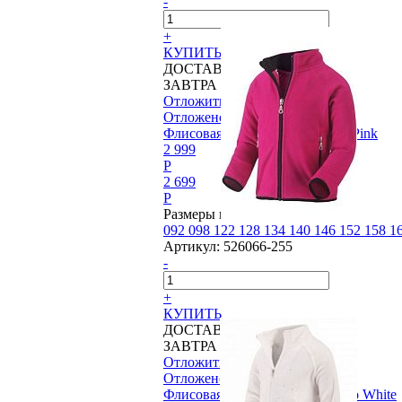
-
+
КУПИТЬ
ДОСТАВИМ
ЗАВТРА
Отложить
Отложено
Флисовая куртка Reima®, Tief Pink
2 999
P
2 699
P
Размеры в наличии:
092
098
122
128
134
140
146
152
158
1
Артикул:
526066-255
-
+
КУПИТЬ
ДОСТАВИМ
ЗАВТРА
Отложить
Отложено
Флисовая куртка Reima®, Lento White