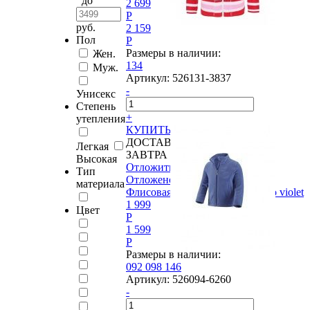
до
2 699
P
руб.
2 159
Пол
P
Размеры в наличии:
Жен.
134
Муж.
Артикул:
526131-3837
-
Унисекс
Степень
+
утепления
КУПИТЬ
ДОСТАВИМ
Легкая
ЗАВТРА
Высокая
Отложить
Тип
Отложено
материала
Флисовая куртка Reima®, Lento violet
1 999
Цвет
P
1 599
P
Размеры в наличии:
092
098
146
Артикул:
526094-6260
-