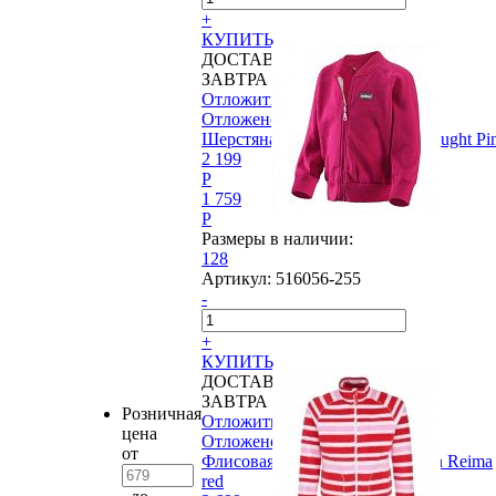
+
КУПИТЬ
ДОСТАВИМ
ЗАВТРА
Отложить
Отложено
Шерстяная куртка Reima®, Thought Pi
2 199
P
1 759
P
Размеры в наличии:
128
Артикул:
516056-255
-
+
КУПИТЬ
ДОСТАВИМ
ЗАВТРА
Розничная
Отложить
цена
Отложено
от
Флисовая куртка Reima®, Likan Reima
red