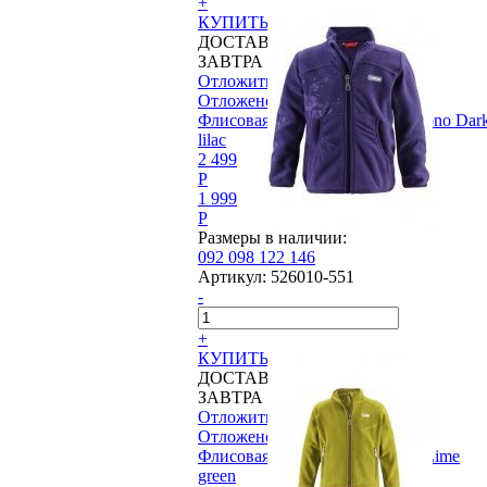
+
КУПИТЬ
ДОСТАВИМ
ЗАВТРА
Отложить
Отложено
Флисовая куртка Reima®, Kimono Dar
lilac
2 499
P
1 999
P
Размеры в наличии:
092
098
122
146
Артикул:
526010-551
-
+
КУПИТЬ
ДОСТАВИМ
ЗАВТРА
Отложить
Отложено
Флисовая куртка Reima®, Cut Lime
green