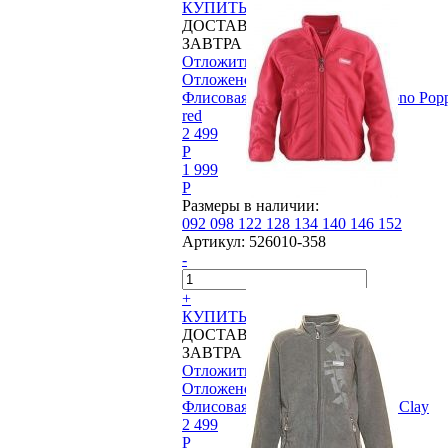
КУПИТЬ
ДОСТАВИМ
ЗАВТРА
Отложить
Отложено
Флисовая куртка Reima®, Kimono Pop
red
2 499
P
1 999
P
Размеры в наличии:
092
098
122
128
134
140
146
152
Артикул:
526010-358
-
+
КУПИТЬ
ДОСТАВИМ
ЗАВТРА
Отложить
Отложено
Флисовая куртка Reima®, Tuva Clay
2 499
P