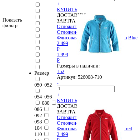
+
КУПИТЬ
ДОСТАВИМ
Показать
ЗАВТРА
фильтр
Отложить
Отложено
Флисовая куртка Reima®, Kyoka Blue
2 499
P
1 999
P
Размеры в наличии:
152
Размер
Артикул:
526008-710
-
050_052
+
054_056
КУПИТЬ
080
ДОСТАВИМ
086
ЗАВТРА
092
Отложить
098
Отложено
104
Флисовая куртка Reima®, Waka red
2 499
110
P