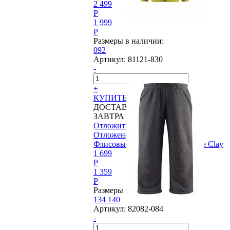
2 499
P
1 999
P
Размеры в наличии:
092
Артикул:
81121-830
-
+
КУПИТЬ
ДОСТАВИМ
ЗАВТРА
Отложить
Отложено
Флисовые брюки Reima®, Saule Clay
1 699
P
1 359
P
Размеры в наличии:
134
140
Артикул:
82082-084
-