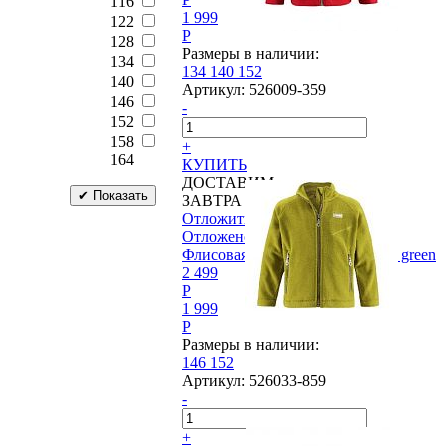
116
1 999
122
P
128
Размеры в наличии:
134
134
140
152
140
Артикул:
526009-359
146
-
152
158
+
164
КУПИТЬ
ДОСТАВИМ
ЗАВТРА
Отложить
Отложено
Флисовая куртка Reima®, Calm green
2 499
P
1 999
P
Размеры в наличии:
146
152
Артикул:
526033-859
-
+