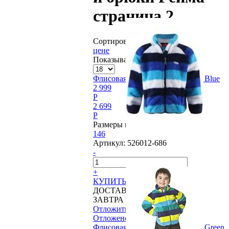
страница 2
Сортировать по
цене
Показывать по:
Флисовая куртка Reima®, Duro Blue
2 999
P
2 699
P
Размеры в наличии:
146
Артикул:
526012-686
-
+
КУПИТЬ
ДОСТАВИМ
ЗАВТРА
Отложить
Отложено
Флисовая куртка Reima®, Duro Green