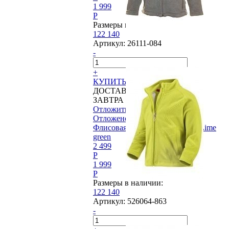
1 999
P
Размеры в наличии:
122
140
Артикул:
26111-084
-
+
КУПИТЬ
ДОСТАВИМ
ЗАВТРА
Отложить
Отложено
Флисовая куртка Reima®, Cut Lime
green
2 499
P
1 999
P
Размеры в наличии:
122
140
Артикул:
526064-863
-