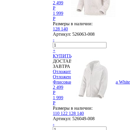
2 499
P
1 999
P
Размеры в наличии:
128
140
Артикул:
526063-008
-
+
КУПИТЬ
ДОСТАВИМ
ЗАВТРА
Отложить
Отложено
Флисовая куртка Reima®, Gunga White
2 499
P
1 999
P
Размеры в наличии:
110
122
128
140
Артикул:
526049-008
-