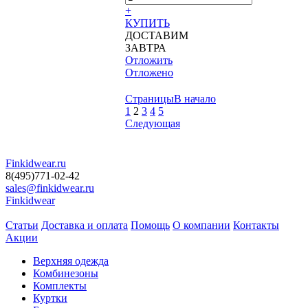
+
КУПИТЬ
ДОСТАВИМ
ЗАВТРА
Отложить
Отложено
Страницы
В начало
1
2
3
4
5
Следующая
Finkidwear.ru
8(495)771-02-42
sales@finkidwear.ru
Finkidwear
Статьи
Доставка и оплата
Помощь
О компании
Контакты
Акции
Верхняя одежда
Комбинезоны
Комплекты
Куртки