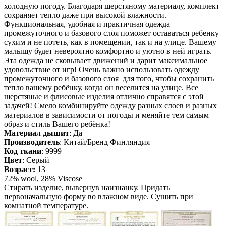
холодную погоду. Благодаря шерстяному материалу, комплект
сохраняет тепло даже при высокой влажности.
Функциональная, удобная и практичная одежда
промежуточного и базового слоя поможет оставаться ребенку
сухим и не потеть, как в помещении, так и на улице. Вашему
малышу будет невероятно комфортно и уютно в ней играть.
Эта одежда не сковывает движений и дарит максимальное
удовольствие от игр! Очень важно использовать одежду
промежуточного и базового слоя для того, чтобы сохранить
тепло вашему ребёнку, когда он веселится на улице. Все
шерстяные и флисовые изделия отлично справятся с этой
задачей! Смело комбинируйте одежду разных слоев и разных
материалов в зависимости от погоды и меняйте тем самым
образ и стиль Вашего ребёнка!
Материал дышит
: Да
Производитель
: Китай/Бренд Финляндия
Код ткани
: 9999
Цвет
: Серый
Возраст:
13
72% wool, 28% Viscose
Стирать изделие, вывернув наизнанку. Придать
первоначальную форму во влажном виде. Сушить при
комнатной температуре.