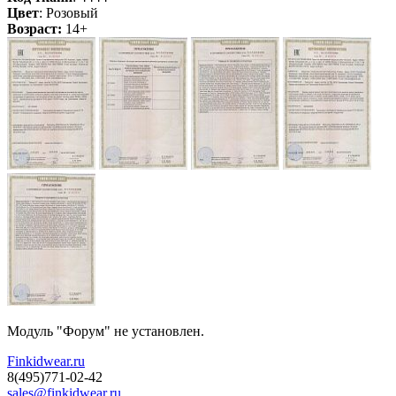
Цвет
: Розовый
Возраст:
14+
Модуль "Форум" не установлен.
Finkidwear.ru
8(495)771-02-42
sales@finkidwear.ru