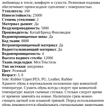
любимицы в тепле, комфорте и сухости. Резиновая подошва
обеспечивает превосходное сцепление с поверхностью.
Утеплитель
: 160
Износостойкость
: 25000
Степень утепления
: 2
Материал дышит
: Да
Воздухопроводимость
: 5000
Производитель
: Китай/Бренд Финляндия
Водонепроницаемые швы
: Да
Код ткани
: 8888
Ветронепроницаемый материал
: Да
Водоотталкивающий материал
: Да
Водонепроницаемость
: 4
Высота водного столба
: 12000
Ткань подкладки
: Мех/Текстиль
Тип застежки
: шнуровка
Цвет
: Розовый
Возраст:
3, 8
Sole: Rubber Upper:PES, PU, Leather, Rubber
Храните обувь в вертикальном положении при комнатной
температуре. Сушить обувь всегда следует при комнатной
температуре: вынув съемные стельки. Стельки следует время
от времени заменять на новые. Налипшую грязь можно
счищать щеткой или влажной тряпкой. Перед использованием
обувь рекомендуется обрабатывать специальными защитными