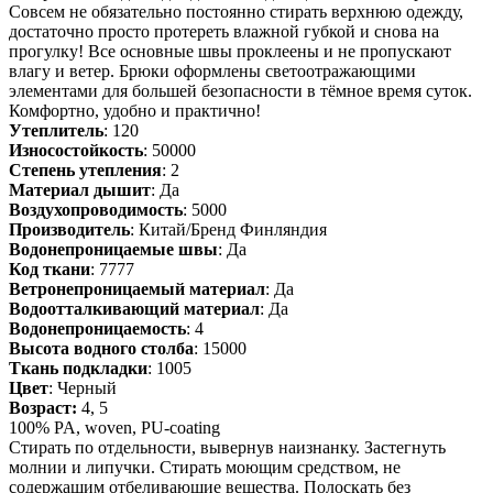
Совсем не обязательно постоянно стирать верхнюю одежду,
достаточно просто протереть влажной губкой и снова на
прогулку! Все основные швы проклеены и не пропускают
влагу и ветер. Брюки оформлены светоотражающими
элементами для большей безопасности в тёмное время суток.
Комфортно, удобно и практично!
Утеплитель
: 120
Износостойкость
: 50000
Степень утепления
: 2
Материал дышит
: Да
Воздухопроводимость
: 5000
Производитель
: Китай/Бренд Финляндия
Водонепроницаемые швы
: Да
Код ткани
: 7777
Ветронепроницаемый материал
: Да
Водоотталкивающий материал
: Да
Водонепроницаемость
: 4
Высота водного столба
: 15000
Ткань подкладки
: 1005
Цвет
: Черный
Возраст:
4, 5
100% PA, woven, PU-coating
Стирать по отдельности, вывернув наизнанку. Застегнуть
молнии и липучки. Стирать моющим средством, не
содержащим отбеливающие вещества. Полоскать без