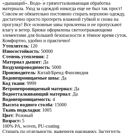
«дышащий». Водо- и грязеотталкивающая обработка
материала. Уход за одеждой никогда еще не был так прост!
Совсем не обязательно постоянно стирать верхнюю одежду,
достаточно просто протереть влажной губкой и снова на
прогулку! Все основные швы проклеены и не пропускают
влагу и ветер. Брюки оформлены светоотражающими
элементами для большей безопасности в тёмное время суток.
Комфортно, удобно и практично!
Утеплитель
: 120
Износостойкость
: 50000
Степень утепления
: 2
Материал дышит
: Да
Воздухопроводимость
: 5000
Производитель
: Китай/Бренд Финляндия
Водонепроницаемые швы
: Да
Код ткани
: 9999
Ветронепроницаемый материал
: Да
Водоотталкивающий материал
: Да
Водонепроницаемость
: 4
Высота водного столба
: 15000
Ткань подкладки
: 1005
Цвет
: Розовый
Возраст:
5
100% PA, woven, PU-coating
Стирать по отдельности, вывернув наизнанку. Застегнуть