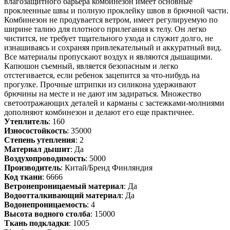
влагозащитного барьера комбинезон имеет основные
проклеенные швы и полную проклейку швов в брючной части.
Комбинезон не продувается ветром, имеет регулируемую по
ширине талию для плотного прилегания к телу. Он легко
чистится, не требует тщательного ухода и служит долго, не
изнашиваясь и сохраняя привлекательный и аккуратный вид.
Все материалы пропускают воздух и являются дышащими.
Капюшон съемный, является безопасным и легко
отстегивается, если ребенок зацепится за что-нибудь на
прогулке. Прочные штрипки из силикона удерживают
брючины на месте и не дают им задираться. Множество
светоотражающих деталей и карманы с застежками-молниями
дополняют комбинезон и делают его еще практичнее.
Утеплитель
: 160
Износостойкость
: 35000
Степень утепления
: 2
Материал дышит
: Да
Воздухопроводимость
: 5000
Производитель
: Китай/Бренд Финляндия
Код ткани
: 6666
Ветронепроницаемый материал
: Да
Водоотталкивающий материал
: Да
Водонепроницаемость
: 4
Высота водного столба
: 15000
Ткань подкладки
: 1005