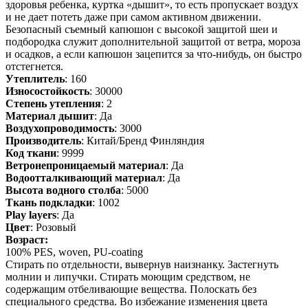
здоровья ребенка, куртка «дышит», то есть пропускает воздух
и не дает потеть даже при самом активном движении.
Безопасный съемный капюшон с высокой защитой шеи и
подбородка служит дополнительной защитой от ветра, мороза
и осадков, а если капюшон зацепится за что-нибудь, он быстро
отстегнется.
Утеплитель
: 160
Износостойкость
: 30000
Степень утепления
: 2
Материал дышит
: Да
Воздухопроводимость
: 3000
Производитель
: Китай/Бренд Финляндия
Код ткани
: 9999
Ветронепроницаемый материал
: Да
Водоотталкивающий материал
: Да
Высота водного столба
: 5000
Ткань подкладки
: 1002
Play layers
: Да
Цвет
: Розовый
Возраст:
100% PES, woven, PU-coating
Стирать по отдельности, вывернув наизнанку. Застегнуть
молнии и липучки. Стирать моющим средством, не
содержащим отбеливающие вещества. Полоскать без
специального средства. Во избежание изменения цвета