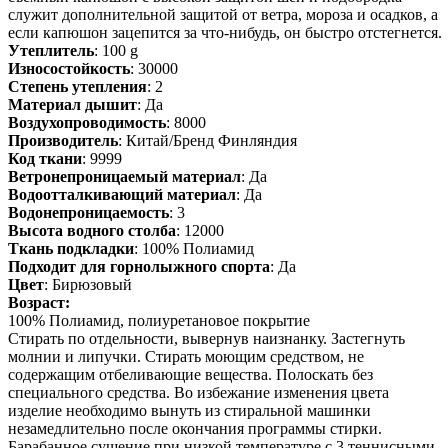
служит дополнительной защитой от ветра, мороза и осадков, а
если капюшон зацепится за что-нибудь, он быстро отстегнется.
Утеплитель
: 100 g
Износостойкость
: 30000
Степень утепления
: 2
Материал дышит
: Да
Воздухопроводимость
: 8000
Производитель
: Китай/Бренд Финляндия
Код ткани
: 9999
Ветронепроницаемый материал
: Да
Водоотталкивающий материал
: Да
Водонепроницаемость
: 3
Высота водного столба
: 12000
Ткань подкладки
: 100% Полиамид
Подходит для горнолыжного спорта
: Да
Цвет
: Бирюзовый
Возраст:
100% Полиамид, полиуретановое покрытие
Стирать по отдельности, вывернув наизнанку. Застегнуть
молнии и липучки. Стирать моющим средством, не
содержащим отбеливающие вещества. Полоскать без
специального средства. Во избежание изменения цвета
изделие необходимо вынуть из стиральной машинки
незамедлительно после окончания программы стирки.
Барабанное сушение при низкой температуре с 3 теннисными