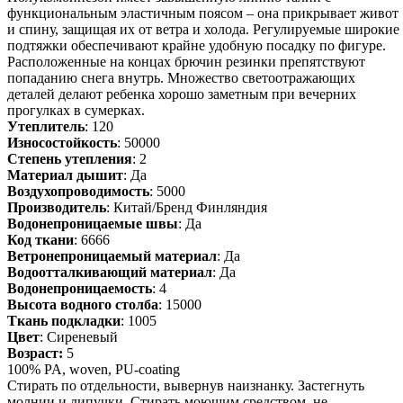
функциональным эластичным поясом – она прикрывает живот
и спину, защищая их от ветра и холода. Регулируемые широкие
подтяжки обеспечивают крайне удобную посадку по фигуре.
Расположенные на концах брючин резинки препятствуют
попаданию снега внутрь. Множество светоотражающих
деталей делают ребенка хорошо заметным при вечерних
прогулках в сумерках.
Утеплитель
: 120
Износостойкость
: 50000
Степень утепления
: 2
Материал дышит
: Да
Воздухопроводимость
: 5000
Производитель
: Китай/Бренд Финляндия
Водонепроницаемые швы
: Да
Код ткани
: 6666
Ветронепроницаемый материал
: Да
Водоотталкивающий материал
: Да
Водонепроницаемость
: 4
Высота водного столба
: 15000
Ткань подкладки
: 1005
Цвет
: Сиреневый
Возраст:
5
100% PA, woven, PU-coating
Стирать по отдельности, вывернув наизнанку. Застегнуть
молнии и липучки. Стирать моющим средством, не